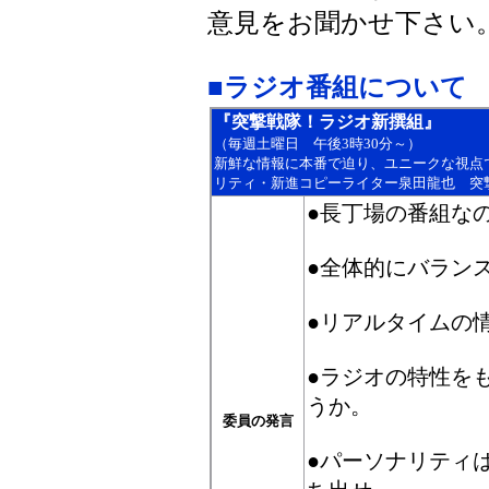
意見をお聞かせ下さい
■
ラジオ番組について
『突撃戦隊！ラジオ新撰組』
（毎週土曜日 午後3時30分～）
新鮮な情報に本番で迫り、ユニークな視点
リティ・新進コピーライター泉田龍也 突
●長丁場の番組な
●全体的にバラン
●リアルタイムの
●ラジオの特性を
うか。
委員の発言
●パーソナリティ