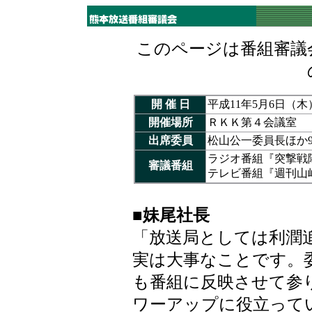
このページは番組審議
開 催 日
平成11年5月6日（木
開催場所
ＲＫＫ第４会議室
出席委員
松山公一委員長ほか
ラジオ番組『突撃戦
審議番組
テレビ番組『週刊山
■
妹尾社長
「放送局としては利潤
実は大事なことです。
も番組に反映させて参
ワーアップに役立って