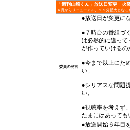
「週刊山崎くん」放送日変更 火
４月からリニューアル、１５分拡大となっ
●放送日が変更に
●７時台の番組づ
は必然的に違って
が作っていけるの
●今まで以上にた
委員の発言
い。
●シリアスな問題
い。
●視聴率を考えず
たまにはあっても
●放送開始６年目