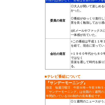
の世代は懐かしく、若者は音楽のルーツを
◎大人が聞いて楽しめる
かった。
◎番組がゆっくり進行し
委員の発言
景を良く勉強しており感
◎Eメールやファックス
一体感が出ていた。
○この番組は平成１１年
を経て、現在に至ってい
○１９６０年代から８０
会社の発言
ではなく
音楽を通して時代を振り
る。
■
テレビ番組について
『サンデーモーニング』
放送
毎週日曜日
午前８
時～午前９時５
「サンデーモーニング」は全国の１週間の
年間続いているTBS制作の長寿番組です。
◎１週間のニュースがう