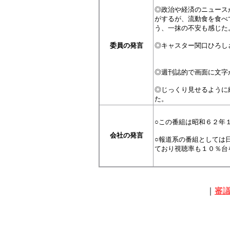
◎政治や経済のニュース
がするが、流動食を食べ
う、一抹の不安も感じた
委員の発言
◎キャスター関口ひろし
◎週刊誌的で画面に文字
◎じっくり見せるように
た。
○この番組は昭和６２年
会社の発言
○報道系の番組としては
ており視聴率も１０％台
｜
審