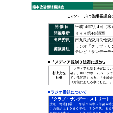
このページは番組審議会
開 催 日
平成14年7月4日（木
開催場所
ＲＫＫ第4会議室
出席委員
吉丸良治委員長他委
ラジオ『クラブ・サ
審議番組
テレビ『サンデーモ
■『メディア規制３法案に反対
』
「メディア規制３法案につい
村上光也
会」、RKKのホームページ
社長
ている問題もある。「金峰会
り対策にあたる事にした。」
■ラジオ番組について
『クラブ・サンデー・ストリート
放送 毎週日曜日 午後２時
半～午後４
時
この番組は１９６０年代、７０年代、８０