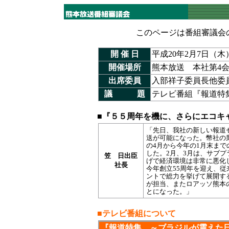
このページは番組審議会
開 催 日
平成20年2月7日（木
開催場所
熊本放送 本社第4
出席委員
入部祥子委員長他委
議 題
テレビ番組『報道特
■『５５周年を機に、さらにエコキ
「先日、我社の新しい報道
送が可能になった。幣社の
の4月から今年の1月末まで
した。2月、3月は、サブ
笠 日出臣
げで経済環境は非常に悪化
社長
今年創立55周年を迎え、
ントで総力を挙げて展開す
が担当、またロアッソ熊本
とになった。」
■
テレビ番組について
『報道特集 ～ブラジルが震えた