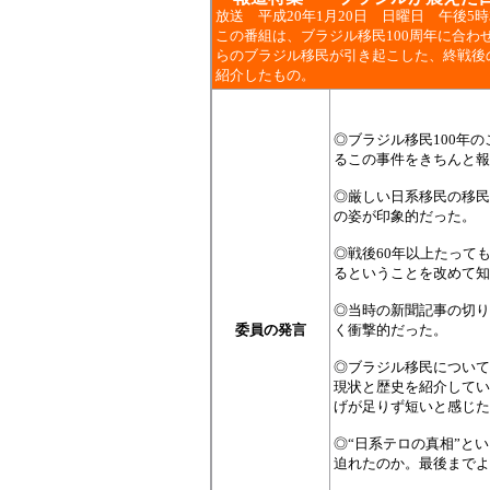
放送 平成20年1月20日
日
曜日
午後5
時
この番組は、ブラジル移民100周年に合わ
らのブラジル移民が引き起こした、終戦後
紹介したもの。
◎ブラジル移民100年
るこの事件をきちんと報
◎厳しい日系移民の移民
の姿が印象的だった。
◎戦後60年以上たって
るということを改めて知
◎当時の新聞記事の切り
委員の発言
く衝撃的だった。
◎ブラジル移民について
現状と歴史を紹介してい
げが足りず短いと感じた
◎“日系テロの真相”と
迫れたのか。最後までよ