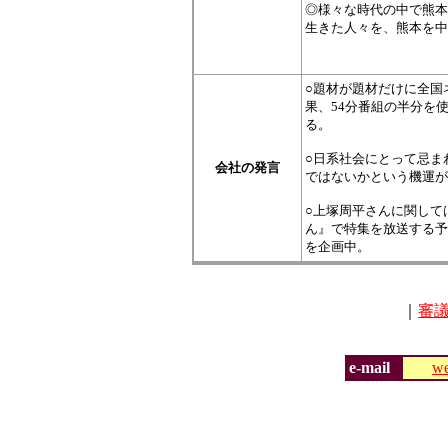
◎様々な時代の中で熊本
生きた人々を、熊本を中
○題材が題材だけに全国
果、54分番組の半分を
る。
○日系社会にとって忌ま
会社の発言
ではないかという機運が
○上塚周平さんに関して
ん』で特集を放送する予
を企画中。
｜
審
e-mail
we