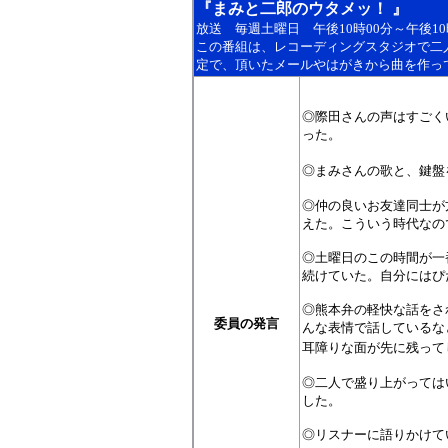
『まみと二郎のウタメッ！ 』
放送
毎週土曜日
午後10時00分～午後10
この番組は、レコーディングスタジオで二
定で、頂いたメールやはがきから曲を作っ
◎際田さんの声はすごく
った。
◎まみさんの歌と、鍵盤
◎仲の良いお友達同士が
えた。こういう時代なの
◎土曜日のこの時間が一
続けていた。自分にはぴ
◎熊本弁の軽快な話をさ
委員の発言
んな表情で話しているな
耳障りな面が先に残って
◎二人で盛り上がっては
した。
◎リスナーに語りかけて