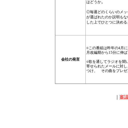
。
はどうか
◎毎週どのくらいのメッ
が選ばれたのか説明もな
した上でひとつに決める
○この番組は昨年の4月に
月改編期から15分に伸
会社の発言
○歌を通してラジオを聞
寄せられたメールに対し
つけ、 その曲をプレゼ
｜
審