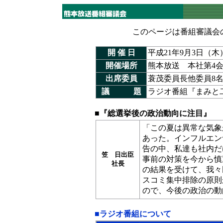
このページは番組審議会
開 催 日
平成21年9月3日（木
開催場所
熊本放送 本社第4
出席委員
蓑茂委員長他委員8
議 題
ラジオ番組『まみ
■『総選挙後の政治動向に注目
』
「この夏は異常な気象
あった。インフルエン
告の中、私達も社内だ
笠 日出臣
事前の対策を今から慎
社長
の結果を受けて、我々
スコミ集中排除の原則
ので、今後の政治の動
■
ラジオ番組について