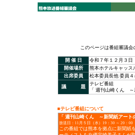
このページは番組審議会
開 催 日
令和７年１２月３日
開催場所
熊本ホテルキャッス
出席委員
松本委員長他 委員
テレビ番組
議 題
「 週刊山崎くん ～
■
テレビ番組について
「 週刊山崎くん ～新聞紙アート
放送日：11月５日（水）19：30 ～ 20：00
この番組では熊本を拠点に新聞紙
ーティストを女優宮崎美子さんが