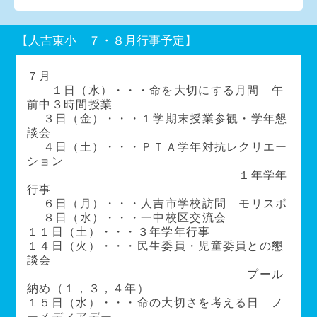
【人吉東小 ７・８月行事予定】
７月
１日（水）・・・命を大切にする月間 午
前中３時間授業
３日（金）・・・１学期末授業参観・学年懇
談会
４日（土）・・・ＰＴＡ学年対抗レクリエー
ション
１年学年
行事
６日（月）・・・人吉市学校訪問 モリスポ
８日（水）・・・一中校区交流会
１１日（土）・・・３年学年行事
１４日（火）・・・民生委員・児童委員との懇
談会
プール
納め（１，３，４年）
１５日（水）・・・命の大切さを考える日 ノ
ーメディアデー