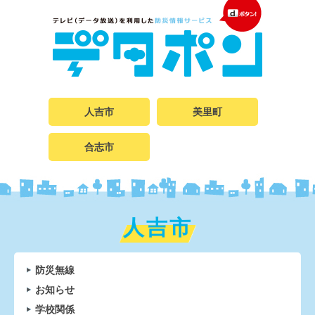
人吉市
美里町
合志市
人吉市
防災無線
お知らせ
学校関係