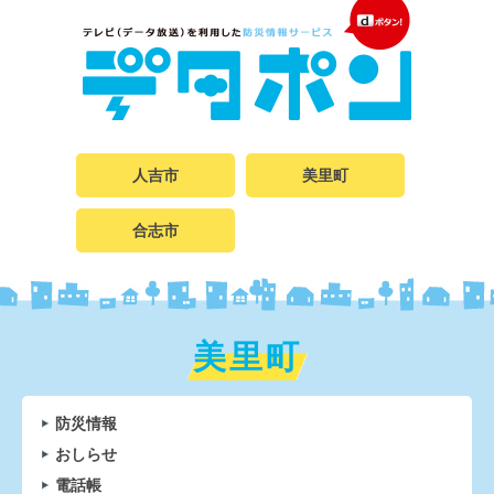
人吉市
美里町
合志市
美里町
防災情報
おしらせ
電話帳