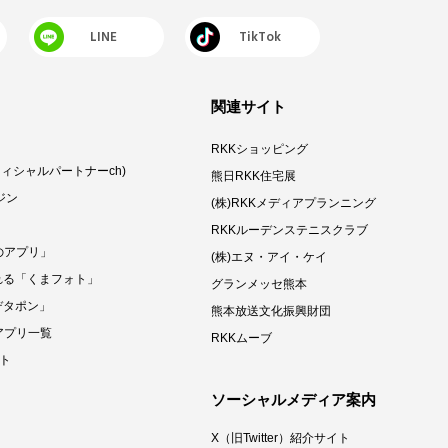
LINE
TikTok
関連サイト
RKKショッピング
eオフィシャルパートナーch)
熊日RKK住宅展
ジン
(株)RKKメディアプランニング
RKKルーデンステニスクラブ
のアプリ」
(株)エヌ・アイ・ケイ
れる「くまフォト」
グランメッセ熊本
デタポン」
熊本放送文化振興財団
アプリ一覧
RKKムーブ
クト
ソーシャルメディア案内
X（旧Twitter）紹介サイト