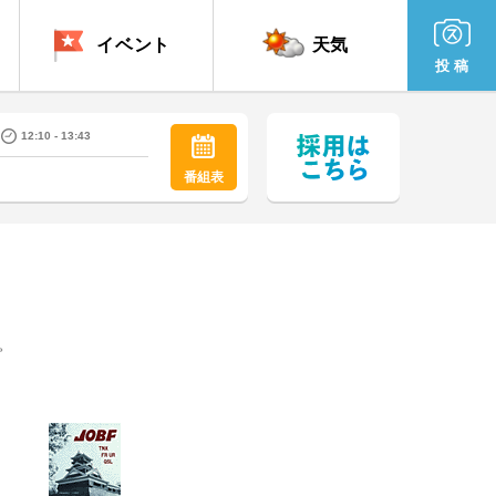
イベント
天気
投 稿
12:10 - 13:43
番組表
。