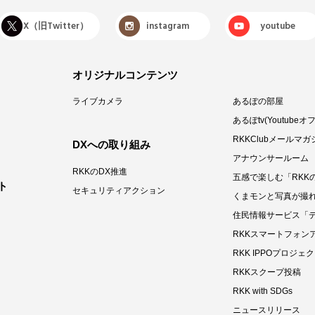
X（旧Twitter）
instagram
youtube
オリジナルコンテンツ
ライブカメラ
あるぽの部屋
あるぽtv(Youtub
RKKClubメールマガ
DXへの取り組み
アナウンサールーム
RKKのDX推進
五感で楽しむ「RKK
ト
セキュリティアクション
くまモンと写真が撮
住民情報サービス「
RKKスマートフォン
RKK IPPOプロジェ
RKKスクープ投稿
RKK with SDGs
ニュースリリース