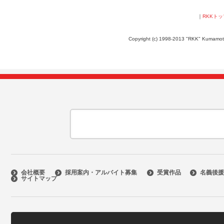
｜
RKKト
Copyright (c) 1998-2013 "RKK" Kumamoto B
会社概要
採用案内・アルバイト募集
受賞作品
名義後援
サイトマップ