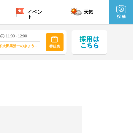
イベン
天気
ト
投 稿
11:00 - 12:00
とんでるワイド大田黒浩一のきょうも元気！
番組表