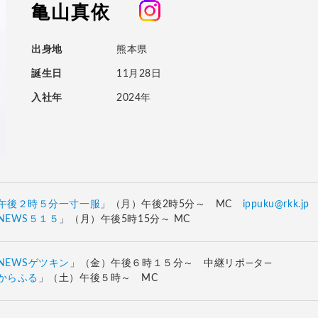
亀山真依
出身地
熊本県
誕生日
11月28日
入社年
2024年
午後２時５分一寸一服
」（月）午後2時5分～ MC
ippuku@rkk.jp
NEWS５１５
」（月）午後5時15分～ MC
NEWSゲツキン
」（金）午後６時１５分～ 中継リポ―タ―
からふる
」（土）午後５時～ MC