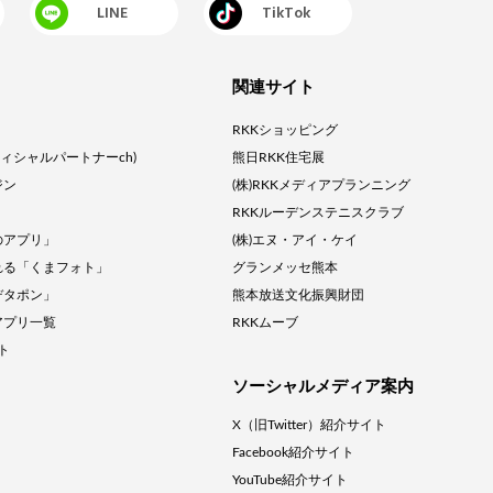
LINE
TikTok
関連サイト
RKKショッピング
オフィシャルパートナーch)
熊日RKK住宅展
ジン
(株)RKKメディアプランニング
RKKルーデンステニスクラブ
のアプリ」
(株)エヌ・アイ・ケイ
れる「くまフォト」
グランメッセ熊本
デタポン」
熊本放送文化振興財団
アプリ一覧
RKKムーブ
クト
ソーシャルメディア案内
X（旧Twitter）紹介サイト
Facebook紹介サイト
YouTube紹介サイト