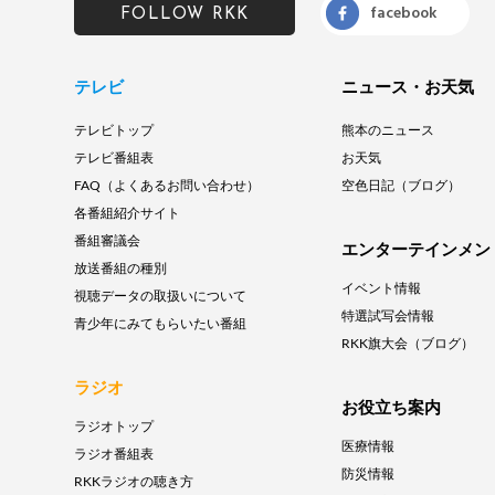
facebook
FOLLOW RKK
テレビ
ニュース・お天気
テレビトップ
熊本のニュース
テレビ番組表
お天気
FAQ（よくあるお問い合わせ）
空色日記（ブログ）
各番組紹介サイト
番組審議会
エンターテインメン
放送番組の種別
イベント情報
視聴データの取扱いについて
特選試写会情報
青少年にみてもらいたい番組
RKK旗大会（ブログ）
ラジオ
お役立ち案内
ラジオトップ
医療情報
ラジオ番組表
防災情報
RKKラジオの聴き方