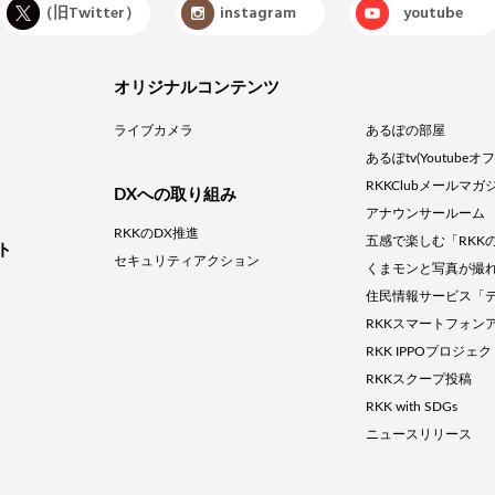
X（旧Twitter）
instagram
youtube
オリジナルコンテンツ
ライブカメラ
あるぽの部屋
あるぽtv(Youtube
RKKClubメールマガ
DXへの取り組み
アナウンサールーム
RKKのDX推進
五感で楽しむ「RKK
ト
セキュリティアクション
くまモンと写真が撮
住民情報サービス「
RKKスマートフォン
RKK IPPOプロジェ
RKKスクープ投稿
RKK with SDGs
ニュースリリース