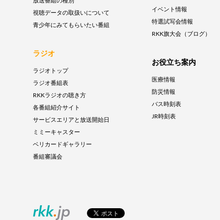
放送番組の種別
イベント情報
視聴データの取扱いについて
特選試写会情報
青少年にみてもらいたい番組
RKK旗大会（ブログ）
ラジオ
お役立ち案内
ラジオトップ
医療情報
ラジオ番組表
防災情報
RKKラジオの聴き方
バス時刻表
各番組紹介サイト
JR時刻表
サービスエリアと放送開始日
ミミーキャスター
ベリカードギャラリー
番組審議会