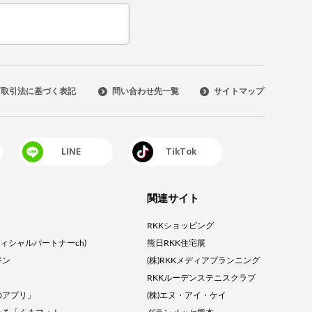
商取引法に基づく表記
問い合わせ先一覧
サイトマップ
LINE
TikTok
関連サイト
RKKショッピング
オフィシャルパートナーch)
熊日RKK住宅展
ジン
(株)RKKメディアプランニング
RKKルーデンステニスクラブ
のアプリ」
(株)エヌ・アイ・ケイ