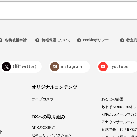
名義後援申請
情報保護について
cookieポリシー
特定
X（旧Twitter）
instagram
youtube
オリジナルコンテンツ
ライブカメラ
あるぽの部屋
あるぽtv(Youtube
RKKClubメールマガ
DXへの取り組み
アナウンサールーム
RKKのDX推進
五感で楽しむ「RKK
ト
セキュリティアクション