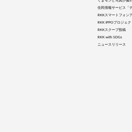
くまモンと写真が撮
住民情報サービス「
RKKスマートフォン
RKK IPPOプロジェ
RKKスクープ投稿
RKK with SDGs
ニュースリリース