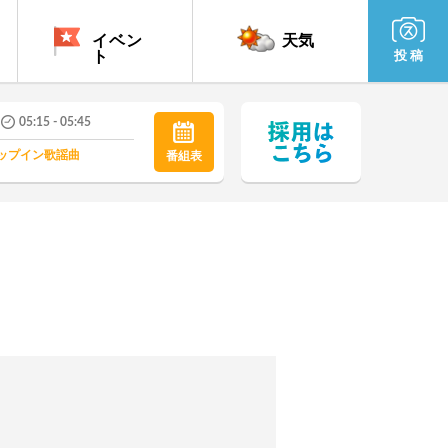
イベン
天気
ト
投 稿
05:15 - 05:45
ップイン歌謡曲
番組表