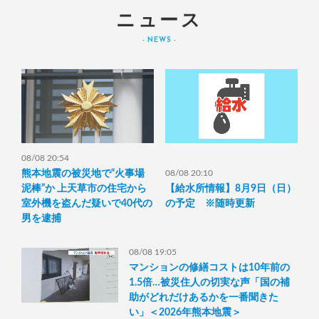
ニュース
- NEWS -
08/08 20:54
熊本地震の被災地で“火事場
08/08 20:10
泥棒”か 上天草市の住宅から
【給水所情報】8月9日（日）
室外機を盗んだ疑いで40代の
の予定 ※随時更新
男を逮捕
08/08 19:05
マンションの修繕コストは10年前の
1.5倍…被災住人の切実な声「国の補
助がどれだけあるかを一番聞きた
い」＜2026年熊本地震＞