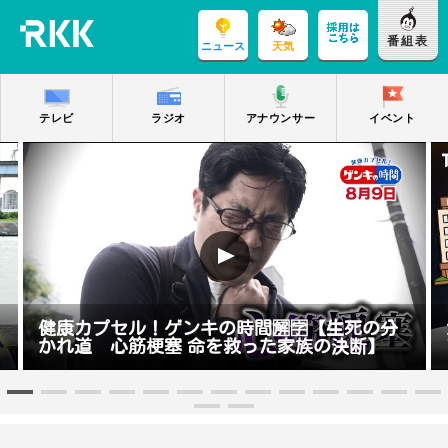
番組表
ニュース
天気
テレビ
ラジオ
アナウンサー
イベント
生死の分
がっちりマンデー！！地方ビジネスホテル
決断】
アメニティ無し謎宿「マエノリ・アトハク