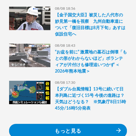
08/08 18:56
【金子国交大臣】被災した八代市の
妙見第一橋を視察 九州自動車道に
ついて「復旧目標は8月下旬」あすは
仮設住宅へ
08/08 18:43
“お盆を前に” 激震地の墓石は倒壊「も
との形がわからないほど」ボランテ
ィアが片付けも修理追いつかず ＜
2026年熊本地震＞
08/08 17:30
【ダブル台風情報】13号に続いて日
本列島に近づく15号 今後の進路は？
天気はどうなる？ ※気象庁8日15時
45分/16時5分発表
もっと見る