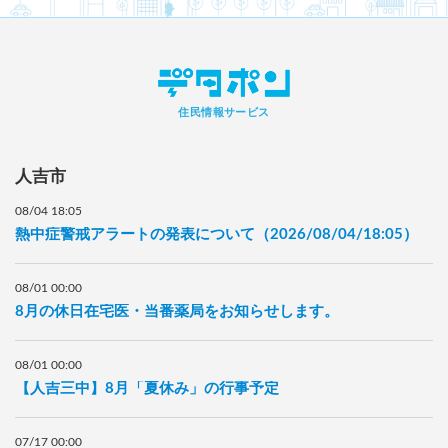
未来に伝えたい農業・農村の風景フォトコンテスト
住民情報サービス
▶見逃した方はTVerで！『週刊山崎くん』
人吉市
08/04 18:05
▶見逃した方はTVerで！『水曜だけど土曜の番組』
熱中症警戒アラートの発表について（2026/08/04/18:05）
08/01 00:00
▶懐かしい動画がいっぱい！RKKニュースミュージアム
8月の休日在宅医・当番薬局をお知らせします。
08/01 00:00
【人吉三中】8月「夏休み」の行事予定
07/17 00:00